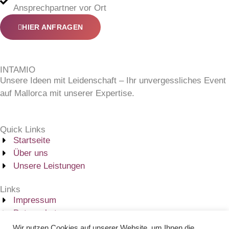
Ansprechpartner vor Ort
HIER ANFRAGEN
INTAMIO
Unsere Ideen mit Leidenschaft – Ihr unvergessliches Event
auf Mallorca mit unserer Expertise.
Quick Links
Startseite
Über uns
Unsere Leistungen
Links
Impressum
Datenschutz
AGB
Wir nutzen Cookies auf unserer Website, um Ihnen die