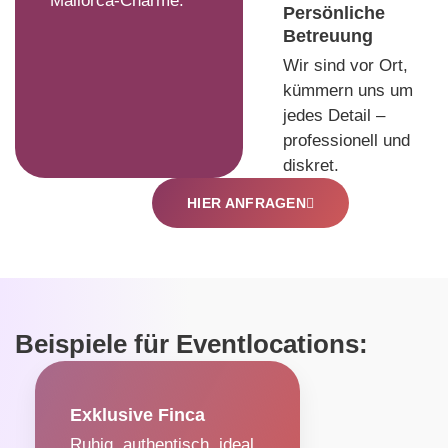
Mallorca-Charme.
Persönliche
Betreuung
Wir sind vor Ort,
kümmern uns um
jedes Detail –
professionell und
diskret.
HIER ANFRAGEN
Beispiele für Eventlocations:
Exklusive Finca
Ruhig, authentisch, ideal