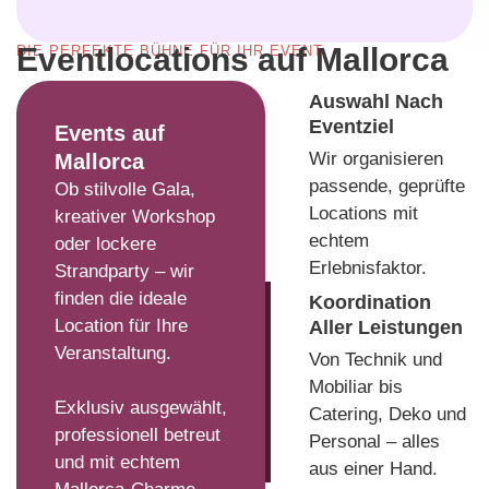
Eventlocations auf Mallorca
DIE PERFEKTE BÜHNE FÜR IHR EVENT
Auswahl Nach
Eventziel
Events auf
Wir organisieren
Mallorca
passende, geprüfte
Ob stilvolle Gala,
Locations mit
kreativer Workshop
echtem
oder lockere
Erlebnisfaktor.
Strandparty – wir
finden die ideale
Koordination
Location für Ihre
Aller Leistungen
Veranstaltung.
Von Technik und
Mobiliar bis
Exklusiv ausgewählt,
Catering, Deko und
professionell betreut
Personal – alles
und mit echtem
aus einer Hand.