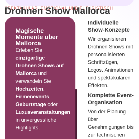
Drohnen Show Mallorca
SPEKTAKULÄR, EMOTIONAL UND FUTURISTISCH
Individuelle
Show-Konzepte
Magische
Momente über
Wir organisieren
Mallorca
Drohnen Shows mit
Erleben Sie
personalisierten
einzigartige
Schriftzügen,
Drohnen Shows auf
Logos, Animationen
Mallorca
und
und spektakulären
verwandeln Sie
Effekten.
Hochzeiten
,
Komplette Event-
Firmenevents
,
Organisation
Geburtstage
oder
Von der Planung
Luxusveranstaltungen
über
in unvergessliche
Genehmigungen bis
Highlights.
zur technischen