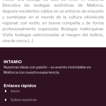
Descubra las bodegas auténticas de Mallorca,
deguste excelentes caldos en un entorno de ensueño
y sumérjase en el mundo de la cultura vitivinícola
regional: con estilo, en buena compañía y de forma
profesionalmente organizada. Bodegas mallorquinas
Visite bodegas seleccionadas al margen del bullicio,
viva de cerca […]
INTAMIO
Nuestras ideas con pasión – su evento inolvidable en
Mallorca con nuestra experiencia.
Enlaces rápidos
Inicio
Sobre nosotros